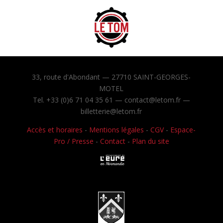
33, route d'Abondant — 27710 SAINT-GEORGES-
MOTEL
Tel. +33 (0)6 71 04 35 61 — contact@letom.fr —
billetterie@letom.fr
Accès et horaires
-
Mentions légales
-
CGV
-
Espace-
Pro / Presse
-
Contact
-
Plan du site