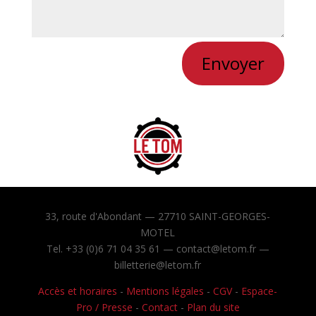
Envoyer
33, route d'Abondant — 27710 SAINT-GEORGES-
MOTEL
Tel. +33 (0)6 71 04 35 61 — contact@letom.fr —
billetterie@letom.fr
Accès et horaires
-
Mentions légales
-
CGV
-
Espace-
Pro / Presse
-
Contact
-
Plan du site